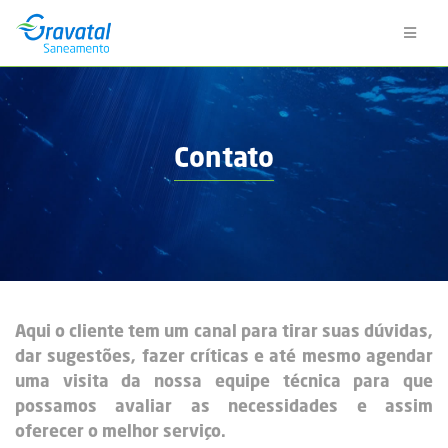
Contato
Aqui o cliente tem um canal para tirar suas dúvidas,
dar sugestões, fazer críticas e até mesmo agendar
uma visita da nossa equipe técnica para que
possamos avaliar as necessidades e assim
oferecer o melhor serviço.